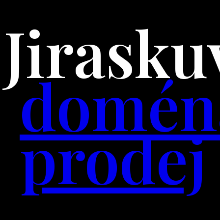
Jirask
doména
prodej